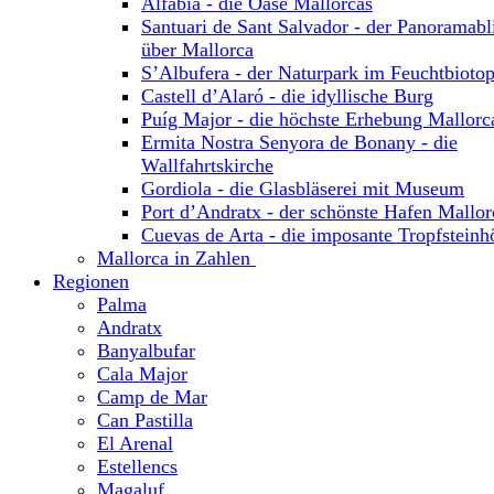
Alfabia - die Oase Mallorcas
Santuari de Sant Salvador - der Panoramabl
über Mallorca
S’Albufera - der Naturpark im Feuchtbioto
Castell d’Alaró - die idyllische Burg
Puíg Major - die höchste Erhebung Mallorc
Ermita Nostra Senyora de Bonany - die
Wallfahrtskirche
Gordiola - die Glasbläserei mit Museum
Port d’Andratx - der schönste Hafen Mallor
Cuevas de Arta - die imposante Tropfsteinh
Mallorca in Zahlen
Regionen
Palma
Andratx
Banyalbufar
Cala Major
Camp de Mar
Can Pastilla
El Arenal
Estellencs
Magaluf