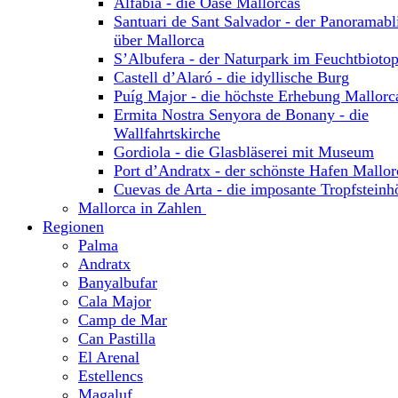
Alfabia - die Oase Mallorcas
Santuari de Sant Salvador - der Panoramabl
über Mallorca
S’Albufera - der Naturpark im Feuchtbioto
Castell d’Alaró - die idyllische Burg
Puíg Major - die höchste Erhebung Mallorc
Ermita Nostra Senyora de Bonany - die
Wallfahrtskirche
Gordiola - die Glasbläserei mit Museum
Port d’Andratx - der schönste Hafen Mallor
Cuevas de Arta - die imposante Tropfsteinh
Mallorca in Zahlen
Regionen
Palma
Andratx
Banyalbufar
Cala Major
Camp de Mar
Can Pastilla
El Arenal
Estellencs
Magaluf