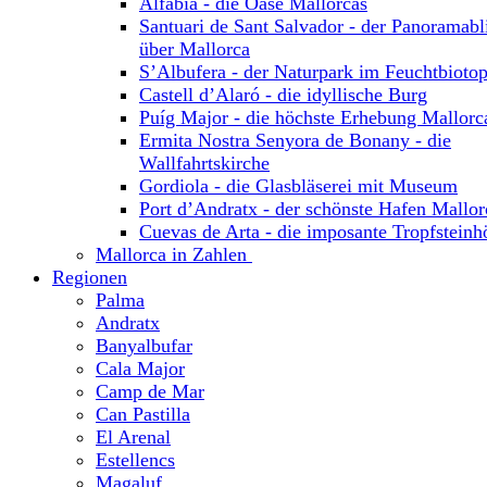
Alfabia - die Oase Mallorcas
Santuari de Sant Salvador - der Panoramabl
über Mallorca
S’Albufera - der Naturpark im Feuchtbioto
Castell d’Alaró - die idyllische Burg
Puíg Major - die höchste Erhebung Mallorc
Ermita Nostra Senyora de Bonany - die
Wallfahrtskirche
Gordiola - die Glasbläserei mit Museum
Port d’Andratx - der schönste Hafen Mallor
Cuevas de Arta - die imposante Tropfsteinh
Mallorca in Zahlen
Regionen
Palma
Andratx
Banyalbufar
Cala Major
Camp de Mar
Can Pastilla
El Arenal
Estellencs
Magaluf