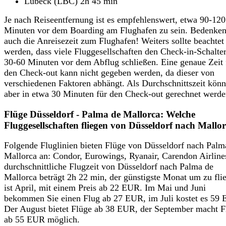
Lübeck (LBC) 2h 45 min
Je nach Reiseentfernung ist es empfehlenswert, etwa 90-120
Minuten vor dem Boarding am Flughafen zu sein. Bedenken
auch die Anreisezeit zum Flughafen! Weiters sollte beachtet
werden, dass viele Fluggesellschaften den Check-in-Schalte
30-60 Minuten vor dem Abflug schließen. Eine genaue Zeit 
den Check-out kann nicht gegeben werden, da dieser von
verschiedenen Faktoren abhängt. Als Durchschnittszeit kön
aber in etwa 30 Minuten für den Check-out gerechnet werde
Flüge Düsseldorf - Palma de Mallorca: Welche
Fluggesellschaften fliegen von Düsseldorf nach Mallo
Folgende Fluglinien bieten Flüge von Düsseldorf nach Palm
Mallorca an: Condor, Eurowings, Ryanair, Carendon Airline
durchschnittliche Flugzeit von Düsseldorf nach Palma de
Mallorca beträgt 2h 22 min, der günstigste Monat um zu fli
ist April, mit einem Preis ab 22 EUR. Im Mai und Juni
bekommen Sie einen Flug ab 27 EUR, im Juli kostet es 59
Der August bietet Flüge ab 38 EUR, der September macht F
ab 55 EUR möglich.