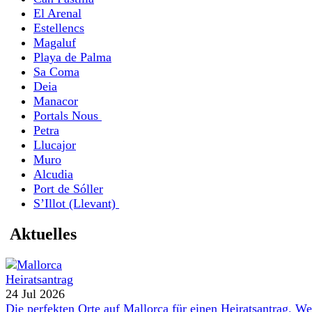
El Arenal
Estellencs
Magaluf
Playa de Palma
Sa Coma
Deia
Manacor
Portals Nous
Petra
Llucajor
Muro
Alcudia
Port de Sóller
S’Illot (Llevant)
Aktuelles
24 Jul 2026
Die perfekten Orte auf Mallorca für einen Heiratsantrag. W