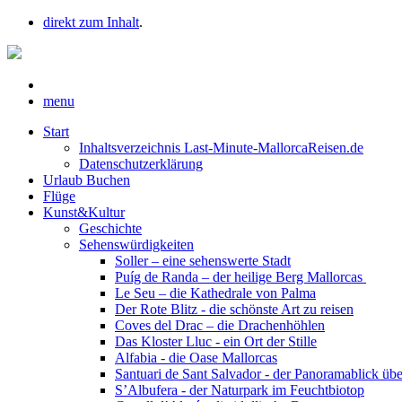
direkt zum Inhalt
.
menu
Start
Inhaltsverzeichnis Last-Minute-MallorcaReisen.de
Datenschutzerklärung
Urlaub Buchen
Flüge
Kunst&Kultur
Geschichte
Sehenswürdigkeiten
Soller – eine sehenswerte Stadt
Puíg de Randa – der heilige Berg Mallorcas
Le Seu – die Kathedrale von Palma
Der Rote Blitz - die schönste Art zu reisen
Coves del Drac – die Drachenhöhlen
Das Kloster Lluc - ein Ort der Stille
Alfabia - die Oase Mallorcas
Santuari de Sant Salvador - der Panoramablick üb
S’Albufera - der Naturpark im Feuchtbiotop