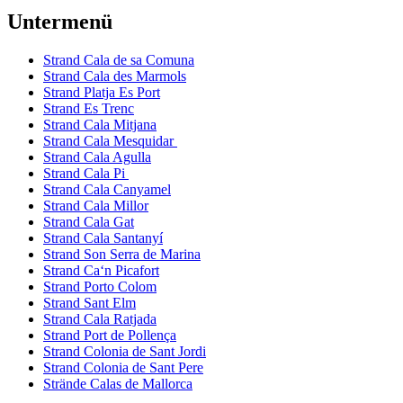
Untermenü
Strand Cala de sa Comuna
Strand Cala des Marmols
Strand Platja Es Port
Strand Es Trenc
Strand Cala Mitjana
Strand Cala Mesquidar
Strand Cala Agulla
Strand Cala Pi
Strand Cala Canyamel
Strand Cala Millor
Strand Cala Gat
Strand Cala Santanyí
Strand Son Serra de Marina
Strand Ca‘n Picafort
Strand Porto Colom
Strand Sant Elm
Strand Cala Ratjada
Strand Port de Pollença
Strand Colonia de Sant Jordi
Strand Colonia de Sant Pere
Strände Calas de Mallorca