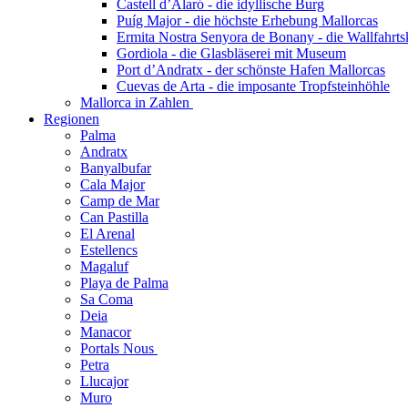
Castell d’Alaró - die idyllische Burg
Puíg Major - die höchste Erhebung Mallorcas
Ermita Nostra Senyora de Bonany - die Wallfahrts
Gordiola - die Glasbläserei mit Museum
Port d’Andratx - der schönste Hafen Mallorcas
Cuevas de Arta - die imposante Tropfsteinhöhle
Mallorca in Zahlen
Regionen
Palma
Andratx
Banyalbufar
Cala Major
Camp de Mar
Can Pastilla
El Arenal
Estellencs
Magaluf
Playa de Palma
Sa Coma
Deia
Manacor
Portals Nous
Petra
Llucajor
Muro