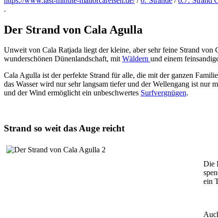
https://www.last-minute-mallorcareisen.de/
/
6:
Strände
/
6.7:
Strand 
.
Der Strand von Cala Agulla
Unweit von Cala Ratjada liegt der kleine, aber sehr feine Strand von 
wunderschönen Dünenlandschaft, mit
Wäldern
und einem feinsandige
Cala Agulla ist der perfekte Strand für alle, die mit der ganzen Fam
das Wasser wird nur sehr langsam tiefer und der Wellengang ist nur 
und der Wind ermöglicht ein unbeschwertes
Surfvergnügen
.
Strand so weit das Auge reicht
Die 
spen
ein 
Auch