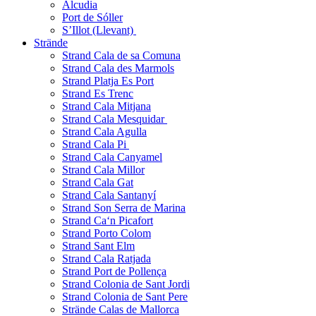
Alcudia
Port de Sóller
S’Illot (Llevant)
Strände
Strand Cala de sa Comuna
Strand Cala des Marmols
Strand Platja Es Port
Strand Es Trenc
Strand Cala Mitjana
Strand Cala Mesquidar
Strand Cala Agulla
Strand Cala Pi
Strand Cala Canyamel
Strand Cala Millor
Strand Cala Gat
Strand Cala Santanyí
Strand Son Serra de Marina
Strand Ca‘n Picafort
Strand Porto Colom
Strand Sant Elm
Strand Cala Ratjada
Strand Port de Pollença
Strand Colonia de Sant Jordi
Strand Colonia de Sant Pere
Strände Calas de Mallorca