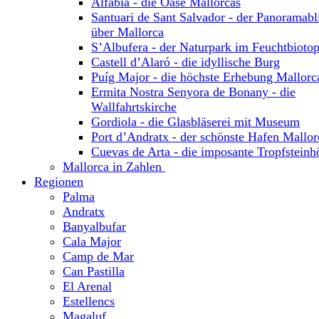
Alfabia - die Oase Mallorcas
Santuari de Sant Salvador - der Panoramabl
über Mallorca
S’Albufera - der Naturpark im Feuchtbioto
Castell d’Alaró - die idyllische Burg
Puíg Major - die höchste Erhebung Mallorc
Ermita Nostra Senyora de Bonany - die
Wallfahrtskirche
Gordiola - die Glasbläserei mit Museum
Port d’Andratx - der schönste Hafen Mallor
Cuevas de Arta - die imposante Tropfsteinh
Mallorca in Zahlen
Regionen
Palma
Andratx
Banyalbufar
Cala Major
Camp de Mar
Can Pastilla
El Arenal
Estellencs
Magaluf