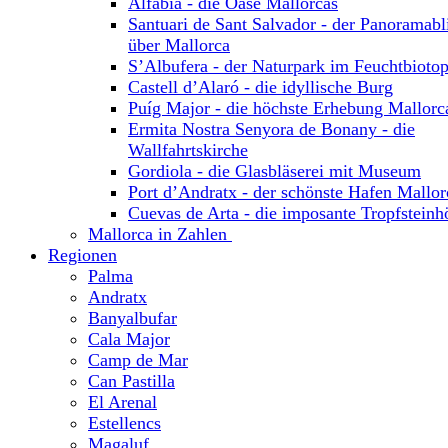
Alfabia - die Oase Mallorcas
Santuari de Sant Salvador - der Panoramabl
über Mallorca
S’Albufera - der Naturpark im Feuchtbioto
Castell d’Alaró - die idyllische Burg
Puíg Major - die höchste Erhebung Mallorc
Ermita Nostra Senyora de Bonany - die
Wallfahrtskirche
Gordiola - die Glasbläserei mit Museum
Port d’Andratx - der schönste Hafen Mallor
Cuevas de Arta - die imposante Tropfsteinh
Mallorca in Zahlen
Regionen
Palma
Andratx
Banyalbufar
Cala Major
Camp de Mar
Can Pastilla
El Arenal
Estellencs
Magaluf