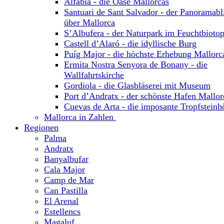
Alfabia - die Oase Mallorcas
Santuari de Sant Salvador - der Panoramabl
über Mallorca
S’Albufera - der Naturpark im Feuchtbioto
Castell d’Alaró - die idyllische Burg
Puíg Major - die höchste Erhebung Mallorc
Ermita Nostra Senyora de Bonany - die
Wallfahrtskirche
Gordiola - die Glasbläserei mit Museum
Port d’Andratx - der schönste Hafen Mallor
Cuevas de Arta - die imposante Tropfsteinh
Mallorca in Zahlen
Regionen
Palma
Andratx
Banyalbufar
Cala Major
Camp de Mar
Can Pastilla
El Arenal
Estellencs
Magaluf