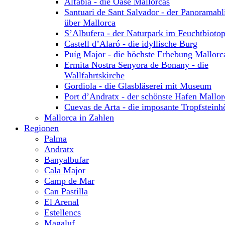
Alfabia - die Oase Mallorcas
Santuari de Sant Salvador - der Panoramabl
über Mallorca
S’Albufera - der Naturpark im Feuchtbioto
Castell d’Alaró - die idyllische Burg
Puíg Major - die höchste Erhebung Mallorc
Ermita Nostra Senyora de Bonany - die
Wallfahrtskirche
Gordiola - die Glasbläserei mit Museum
Port d’Andratx - der schönste Hafen Mallor
Cuevas de Arta - die imposante Tropfsteinh
Mallorca in Zahlen
Regionen
Palma
Andratx
Banyalbufar
Cala Major
Camp de Mar
Can Pastilla
El Arenal
Estellencs
Magaluf