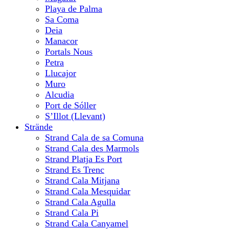
Playa de Palma
Sa Coma
Deia
Manacor
Portals Nous
Petra
Llucajor
Muro
Alcudia
Port de Sóller
S’Illot (Llevant)
Strände
Strand Cala de sa Comuna
Strand Cala des Marmols
Strand Platja Es Port
Strand Es Trenc
Strand Cala Mitjana
Strand Cala Mesquidar
Strand Cala Agulla
Strand Cala Pi
Strand Cala Canyamel