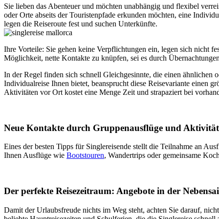
Sie lieben das Abenteuer und möchten unabhängig und flexibel verreis
oder Orte abseits der Touristenpfade erkunden möchten, eine Individu
legen die Reiseroute fest und suchen Unterkünfte.
Ihre Vorteile: Sie gehen keine Verpflichtungen ein, legen sich nicht fe
Möglichkeit, nette Kontakte zu knüpfen, sei es durch Übernachtungen
In der Regel finden sich schnell Gleichgesinnte, die einen ähnlichen 
Individualreise Ihnen bietet, beansprucht diese Reisevariante einen
Aktivitäten vor Ort kostet eine Menge Zeit und strapaziert bei vor
Neue Kontakte durch Gruppenausflüge und Aktivitä
Eines der besten Tipps für Singlereisende stellt die Teilnahme an Au
Ihnen Ausflüge wie
Bootstouren
, Wandertrips oder gemeinsame Koch
Der perfekte Reisezeitraum: Angebote in der Nebensa
Damit der Urlaubsfreude nichts im Weg steht, achten Sie darauf, nicht
beliebte Hauptreisezeiten und Schulferien, die die Singlereise schn