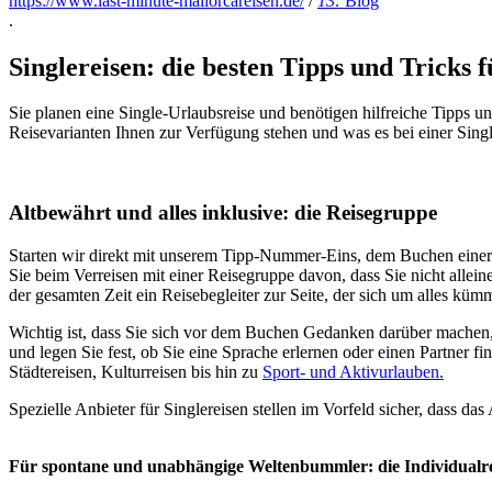
https://www.last-minute-mallorcareisen.de/
/
13:
Blog
.
Singlereisen: die besten Tipps und Tricks 
Sie planen eine Single-Urlaubsreise und benötigen hilfreiche Tipps u
Reisevarianten Ihnen zur Verfügung stehen und was es bei einer Single
Altbewährt und alles inklusive: die Reisegruppe
Starten wir direkt mit unserem Tipp-Nummer-Eins, dem Buchen einer 
Sie beim Verreisen mit einer Reisegruppe davon, dass Sie nicht alle
der gesamten Zeit ein Reisebegleiter zur Seite, der sich um alles kümm
Wichtig ist, dass Sie sich vor dem Buchen Gedanken darüber machen, w
und legen Sie fest, ob Sie eine Sprache erlernen oder einen Partner f
Städtereisen, Kulturreisen bis hin zu
Sport- und Aktivurlauben.
Spezielle Anbieter für Singlereisen stellen im Vorfeld sicher, dass d
Für spontane und unabhängige Weltenbummler: die Individualre