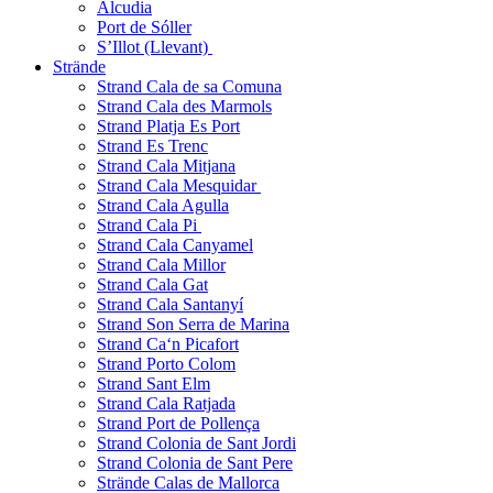
Alcudia
Port de Sóller
S’Illot (Llevant)
Strände
Strand Cala de sa Comuna
Strand Cala des Marmols
Strand Platja Es Port
Strand Es Trenc
Strand Cala Mitjana
Strand Cala Mesquidar
Strand Cala Agulla
Strand Cala Pi
Strand Cala Canyamel
Strand Cala Millor
Strand Cala Gat
Strand Cala Santanyí
Strand Son Serra de Marina
Strand Ca‘n Picafort
Strand Porto Colom
Strand Sant Elm
Strand Cala Ratjada
Strand Port de Pollença
Strand Colonia de Sant Jordi
Strand Colonia de Sant Pere
Strände Calas de Mallorca