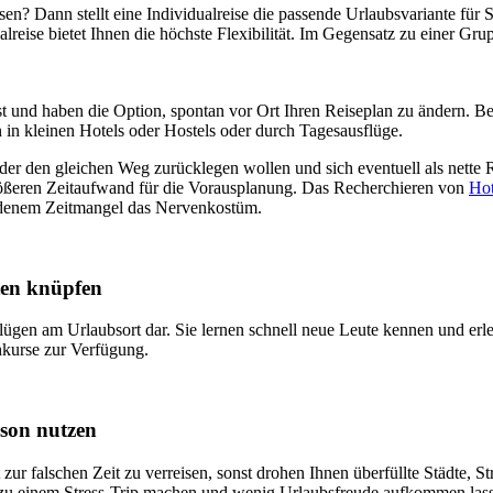
en? Dann stellt eine Individualreise die passende Urlaubsvariante für S
alreise bietet Ihnen die höchste Flexibilität. Im Gegensatz zu einer 
st und haben die Option, spontan vor Ort Ihren Reiseplan zu ändern. Bei 
 in kleinen Hotels oder Hostels oder durch Tagesausflüge.
oder den gleichen Weg zurücklegen wollen und sich eventuell als nette 
 größeren Zeitaufwand für die Vorausplanung. Das Recherchieren von
Hot
handenem Zeitmangel das Nervenkostüm.
ten knüpfen
sflügen am Urlaubsort dar. Sie lernen schnell neue Leute kennen und e
kurse zur Verfügung.
ison nutzen
 zur falschen Zeit zu verreisen, sonst drohen Ihnen überfüllte Städte, 
ell zu einem Stress-Trip machen und wenig Urlaubsfreude aufkommen las