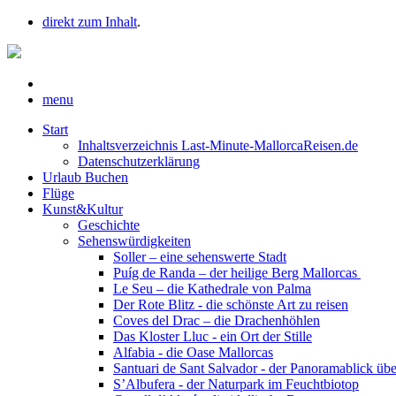
direkt zum Inhalt
.
menu
Start
Inhaltsverzeichnis Last-Minute-MallorcaReisen.de
Datenschutzerklärung
Urlaub Buchen
Flüge
Kunst&Kultur
Geschichte
Sehenswürdigkeiten
Soller – eine sehenswerte Stadt
Puíg de Randa – der heilige Berg Mallorcas
Le Seu – die Kathedrale von Palma
Der Rote Blitz - die schönste Art zu reisen
Coves del Drac – die Drachenhöhlen
Das Kloster Lluc - ein Ort der Stille
Alfabia - die Oase Mallorcas
Santuari de Sant Salvador - der Panoramablick üb
S’Albufera - der Naturpark im Feuchtbiotop