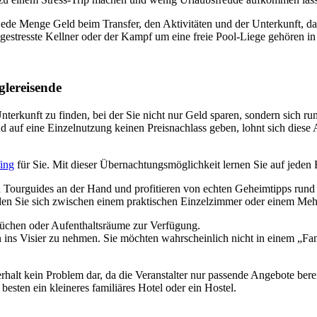
jede Menge Geld beim Transfer, den Aktivitäten und der Unterkunft, d
e, gestresste Kellner oder der Kampf um eine freie Pool-Liege gehören 
glereisende
Unterkunft zu finden, bei der Sie nicht nur Geld sparen, sondern sich
f eine Einzelnutzung keinen Preisnachlass geben, lohnt sich diese Art
fing
für Sie. Mit dieser Übernachtungsmöglichkeit lernen Sie auf jeden 
Tourguides an der Hand und profitieren von echten Geheimtipps rund um
iden Sie sich zwischen einem praktischen Einzelzimmer oder einem Meh
üchen oder Aufenthaltsräume zur Verfügung.
ins Visier zu nehmen. Sie möchten wahrscheinlich nicht in einem „Fami
erhalt kein
Problem
dar, da die Veranstalter nur passende Angebote bereits
ten ein kleineres familiäres Hotel oder ein Hostel.