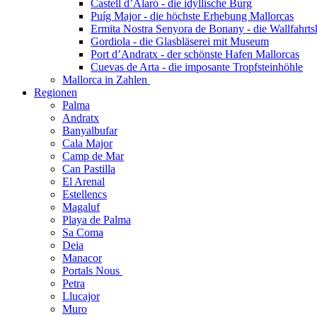
Castell d’Alaró - die idyllische Burg
Puíg Major - die höchste Erhebung Mallorcas
Ermita Nostra Senyora de Bonany - die Wallfahrts
Gordiola - die Glasbläserei mit Museum
Port d’Andratx - der schönste Hafen Mallorcas
Cuevas de Arta - die imposante Tropfsteinhöhle
Mallorca in Zahlen
Regionen
Palma
Andratx
Banyalbufar
Cala Major
Camp de Mar
Can Pastilla
El Arenal
Estellencs
Magaluf
Playa de Palma
Sa Coma
Deia
Manacor
Portals Nous
Petra
Llucajor
Muro