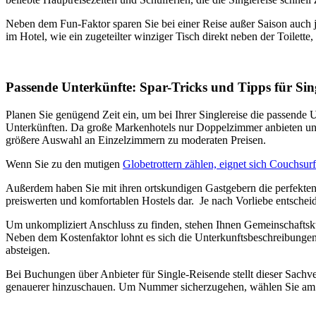
Neben dem Fun-Faktor sparen Sie bei einer Reise außer Saison auch 
im Hotel, wie ein zugeteilter winziger Tisch direkt neben der Toilett
Passende Unterkünfte: Spar-Tricks und Tipps für Sin
Planen Sie genügend Zeit ein, um bei Ihrer Singlereise die passende 
Unterkünften. Da große Markenhotels nur Doppelzimmer anbieten und au
größere Auswahl an Einzelzimmern zu moderaten Preisen.
Wenn Sie zu den mutigen
Globetrottern zählen, eignet sich Couchsur
Außerdem haben Sie mit ihren ortskundigen Gastgebern die perfekten 
preiswerten und komfortablen Hostels dar. Je nach Vorliebe entsche
Um unkompliziert Anschluss zu finden, stehen Ihnen Gemeinschaftsk
Neben dem Kostenfaktor lohnt es sich die Unterkunftsbeschreibungen 
absteigen.
Bei Buchungen über Anbieter für Single-Reisende stellt dieser Sachv
genauerer hinzuschauen. Um Nummer sicherzugehen, wählen Sie am bes