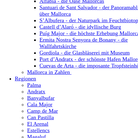
Alfabia - die Oase Mallorcas
Santuari de Sant Salvador - der Panoramabl
über Mallorca
S’Albufera - der Naturpark im Feuchtbioto
Castell d’Alaró - die idyllische Burg
Puíg Major - die höchste Erhebung Mallorc
Ermita Nostra Senyora de Bonany - die
Wallfahrtskirche
Gordiola - die Glasbläserei mit Museum
Port d’Andratx - der schönste Hafen Mallor
Cuevas de Arta - die imposante Tropfsteinh
Mallorca in Zahlen
Regionen
Palma
Andratx
Banyalbufar
Cala Major
Camp de Mar
Can Pastilla
El Arenal
Estellencs
Magaluf