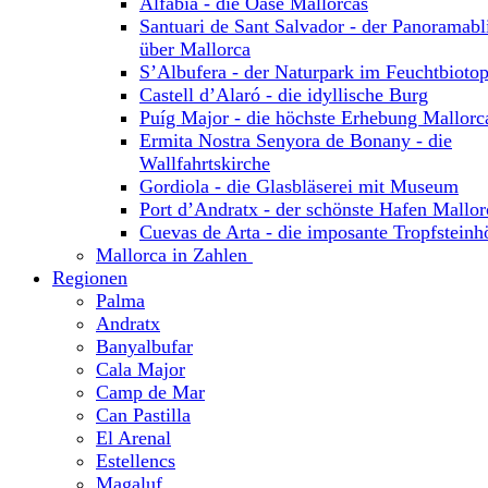
Alfabia - die Oase Mallorcas
Santuari de Sant Salvador - der Panoramabl
über Mallorca
S’Albufera - der Naturpark im Feuchtbioto
Castell d’Alaró - die idyllische Burg
Puíg Major - die höchste Erhebung Mallorc
Ermita Nostra Senyora de Bonany - die
Wallfahrtskirche
Gordiola - die Glasbläserei mit Museum
Port d’Andratx - der schönste Hafen Mallor
Cuevas de Arta - die imposante Tropfsteinh
Mallorca in Zahlen
Regionen
Palma
Andratx
Banyalbufar
Cala Major
Camp de Mar
Can Pastilla
El Arenal
Estellencs
Magaluf