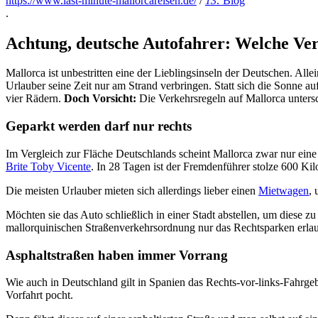
https://www.last-minute-mallorcareisen.de/
/
13:
Blog
.
Achtung, deutsche Autofahrer: Welche Ver
Mallorca ist unbestritten eine der Lieblingsinseln der Deutschen. All
Urlauber seine Zeit nur am Strand verbringen. Statt sich die Sonne a
vier Rädern.
Doch Vorsicht:
Die Verkehrsregeln auf Mallorca untersc
Geparkt werden darf nur rechts
Im Vergleich zur Fläche Deutschlands scheint Mallorca zwar nur ein
Brite Toby Vicente
. In 28 Tagen ist der Fremdenführer stolze 600 Kil
Die meisten Urlauber mieten sich allerdings lieber einen
Mietwagen
, 
Möchten sie das Auto schließlich in einer Stadt abstellen, um diese z
mallorquinischen Straßenverkehrsordnung nur das Rechtsparken erlau
Asphaltstraßen haben immer Vorrang
Wie auch in Deutschland gilt in Spanien das Rechts-vor-links-Fahrgeb
Vorfahrt pocht.