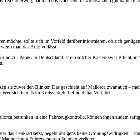
einem Schotterweg, hat man das Nachsehen. Grundsätzlich gilt nämlich a
ren möchte, sollte sich im Vorfeld darüber informieren, ob sich genüg
n, wenn man das Auto verlässt.
rund zur Panik. In Deutschland ist ein solcher Kasten zwar Pflicht, i
n.
n sie zuvor den Blinker. Das geschieht auf Mallorca zwar auch – meiste
Wer sich bereits im Kreisverkehr befindet, hat Vorfahrt.
 Mallorca betrunken in eine Fahrzeugkontrolle, können ihnen zudem saf
inter das Lenkrad setzt, begeht übrigens keine Ordnungswidrigkeit – so
lauber ihren Führerschein in Spanien verlieren.