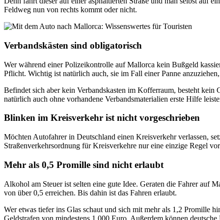
Denn fährt dieser auf einer asphaltierten Straße und man selbst auf 
Feldweg nun von rechts kommt oder nicht.
Verbandskästen sind obligatorisch
Wer während einer Polizeikontrolle auf Mallorca kein Bußgeld kassie
Pflicht. Wichtig ist natürlich auch, sie im Fall einer Panne anzuziehe
Befindet sich aber kein Verbandskasten im Kofferraum, besteht kein G
natürlich auch ohne vorhandene Verbandsmaterialien erste Hilfe leiste
Blinken im Kreisverkehr ist nicht vorgeschrieben
Möchten Autofahrer in Deutschland einen Kreisverkehr verlassen, setze
Straßenverkehrsordnung für Kreisverkehre nur eine einzige Regel vor: 
Mehr als 0,5 Promille sind nicht erlaubt
Alkohol am Steuer ist selten eine gute Idee. Geraten die Fahrer auf
von über 0,5 erreichen. Bis dahin ist das Fahren erlaubt.
Wer etwas tiefer ins Glas schaut und sich mit mehr als 1,2 Promille h
Geldstrafen von mindestens 1.000 Euro. Außerdem können deutsche Ur