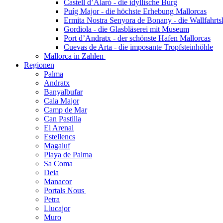
Castell d’Alaró - die idyllische Burg
Puíg Major - die höchste Erhebung Mallorcas
Ermita Nostra Senyora de Bonany - die Wallfahrts
Gordiola - die Glasbläserei mit Museum
Port d’Andratx - der schönste Hafen Mallorcas
Cuevas de Arta - die imposante Tropfsteinhöhle
Mallorca in Zahlen
Regionen
Palma
Andratx
Banyalbufar
Cala Major
Camp de Mar
Can Pastilla
El Arenal
Estellencs
Magaluf
Playa de Palma
Sa Coma
Deia
Manacor
Portals Nous
Petra
Llucajor
Muro