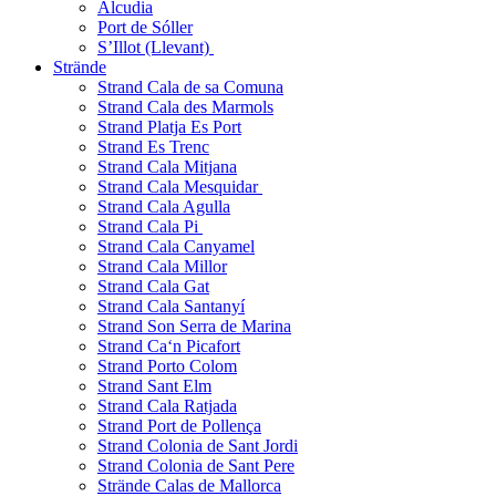
Alcudia
Port de Sóller
S’Illot (Llevant)
Strände
Strand Cala de sa Comuna
Strand Cala des Marmols
Strand Platja Es Port
Strand Es Trenc
Strand Cala Mitjana
Strand Cala Mesquidar
Strand Cala Agulla
Strand Cala Pi
Strand Cala Canyamel
Strand Cala Millor
Strand Cala Gat
Strand Cala Santanyí
Strand Son Serra de Marina
Strand Ca‘n Picafort
Strand Porto Colom
Strand Sant Elm
Strand Cala Ratjada
Strand Port de Pollença
Strand Colonia de Sant Jordi
Strand Colonia de Sant Pere
Strände Calas de Mallorca