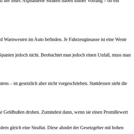
uf der Insel: Asphaltierte Straßen haben immer Vorrang – ob ein
end Warnwesten im Auto befinden. Je Fahrzeuginsasse ist eine Weste
n Spanien jedoch nicht. Beobachtet man jedoch einen Unfall, muss man
ns – ist gesetzlich aber nicht vorgeschrieben. Stattdessen sieht die
tige Geldbußen drohen. Zumindest dann, wenn sie einen Promillewert
ndern gleich eine Straftat. Diese ahndet der Gesetzgeber mit hohen