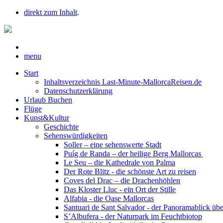
direkt zum Inhalt
.
menu
Start
Inhaltsverzeichnis Last-Minute-MallorcaReisen.de
Datenschutzerklärung
Urlaub Buchen
Flüge
Kunst&Kultur
Geschichte
Sehenswürdigkeiten
Soller – eine sehenswerte Stadt
Puíg de Randa – der heilige Berg Mallorcas
Le Seu – die Kathedrale von Palma
Der Rote Blitz - die schönste Art zu reisen
Coves del Drac – die Drachenhöhlen
Das Kloster Lluc - ein Ort der Stille
Alfabia - die Oase Mallorcas
Santuari de Sant Salvador - der Panoramablick üb
S’Albufera - der Naturpark im Feuchtbiotop