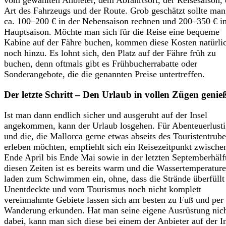
vom gewählten Anbieter, dem Abfahrtsort, der Reisesaison, 
Art des Fahrzeugs und der Route. Grob geschätzt sollte man
ca. 100–200 € in der Nebensaison rechnen und 200–350 € in
Hauptsaison. Möchte man sich für die Reise eine bequeme
Kabine auf der Fähre buchen, kommen diese Kosten natürli
noch hinzu. Es lohnt sich, den Platz auf der Fähre früh zu
buchen, denn oftmals gibt es Frühbucherrabatte oder
Sonderangebote, die die genannten Preise untertreffen.
Der letzte Schritt – Den Urlaub in vollen Zügen genie
Ist man dann endlich sicher und ausgeruht auf der Insel
angekommen, kann der Urlaub losgehen. Für Abenteuerlust
und die, die Mallorca gerne etwas abseits des Touristentrube
erleben möchten, empfiehlt sich ein Reisezeitpunkt zwische
Ende April bis Ende Mai sowie in der letzten Septemberhälf
diesen Zeiten ist es bereits warm und die Wassertemperatur
laden zum Schwimmen ein, ohne, dass die Strände überfüllt 
Unentdeckte und vom Tourismus noch nicht komplett
vereinnahmte Gebiete lassen sich am besten zu Fuß und per
Wanderung erkunden. Hat man seine eigene Ausrüstung nic
dabei, kann man sich diese bei einem der Anbieter auf der I