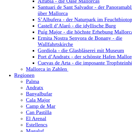
Alfabia - die Oase Mallorcas
Santuari de Sant Salvador - der Panoramabl
über Mallorca
S’Albufera - der Naturpark im Feuchtbioto
Castell d’Alaró - die idyllische Burg
Puíg Major - die höchste Erhebung Mallorc
Ermita Nostra Senyora de Bonany - die
Wallfahrtskirche
Gordiola - die Glasbläserei mit Museum
Port d’Andratx - der schönste Hafen Mallor
Cuevas de Arta - die imposante Tropfsteinh
Mallorca in Zahlen
Regionen
Palma
Andratx
Banyalbufar
Cala Major
Camp de Mar
Can Pastilla
El Arenal
Estellencs
Magaluf