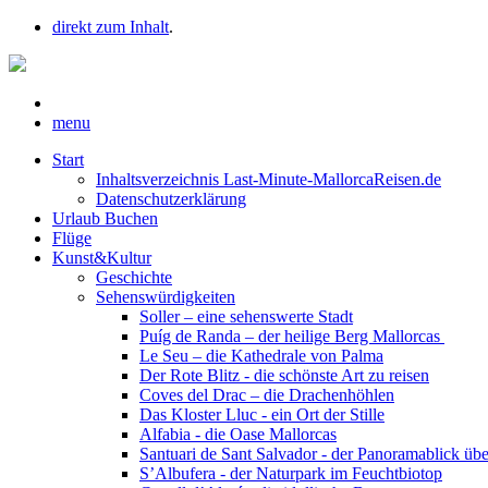
direkt zum Inhalt
.
menu
Start
Inhaltsverzeichnis Last-Minute-MallorcaReisen.de
Datenschutzerklärung
Urlaub Buchen
Flüge
Kunst&Kultur
Geschichte
Sehenswürdigkeiten
Soller – eine sehenswerte Stadt
Puíg de Randa – der heilige Berg Mallorcas
Le Seu – die Kathedrale von Palma
Der Rote Blitz - die schönste Art zu reisen
Coves del Drac – die Drachenhöhlen
Das Kloster Lluc - ein Ort der Stille
Alfabia - die Oase Mallorcas
Santuari de Sant Salvador - der Panoramablick üb
S’Albufera - der Naturpark im Feuchtbiotop