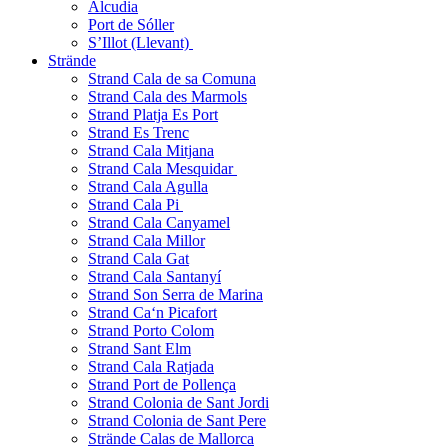
Alcudia
Port de Sóller
S’Illot (Llevant)
Strände
Strand Cala de sa Comuna
Strand Cala des Marmols
Strand Platja Es Port
Strand Es Trenc
Strand Cala Mitjana
Strand Cala Mesquidar
Strand Cala Agulla
Strand Cala Pi
Strand Cala Canyamel
Strand Cala Millor
Strand Cala Gat
Strand Cala Santanyí
Strand Son Serra de Marina
Strand Ca‘n Picafort
Strand Porto Colom
Strand Sant Elm
Strand Cala Ratjada
Strand Port de Pollença
Strand Colonia de Sant Jordi
Strand Colonia de Sant Pere
Strände Calas de Mallorca