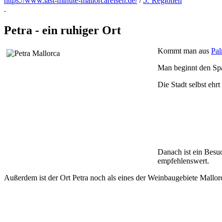
https://www.last-minute-mallorcareisen.de/
/
5:
Regionen
.
Petra - ein ruhiger Ort
Kommt man aus
Pa
Man beginnt den Spa
Die Stadt selbst eh
Danach ist ein Besu
empfehlenswert.
Außerdem ist der Ort Petra noch als eines der Weinbaugebiete Mallor