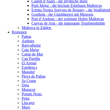
Castell d’Alaró - die idyllische Burg
Puíg Major - die höchste Erhebung Mallorcas
Ermita Nostra Senyora de Bonany - die Wallfahrts
Gordiola - die Glasbläserei mit Museum
Port d’Andratx - der schönste Hafen Mallorcas
Cuevas de Arta - die imposante Tropfsteinhöhle
Mallorca in Zahlen
Regionen
Palma
Andratx
Banyalbufar
Cala Major
Camp de Mar
Can Pastilla
El Arenal
Estellencs
Magaluf
Playa de Palma
Sa Coma
Deia
Manacor
Portals Nous
Petra
Llucajor
Muro