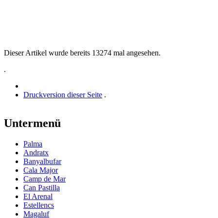
Dieser Artikel wurde bereits 13274 mal angesehen.
.
Druckversion dieser Seite
.
Untermenü
Palma
Andratx
Banyalbufar
Cala Major
Camp de Mar
Can Pastilla
El Arenal
Estellencs
Magaluf