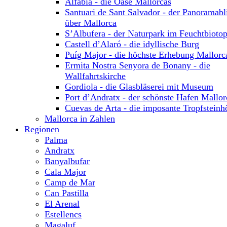
Alfabia - die Oase Mallorcas
Santuari de Sant Salvador - der Panoramabl
über Mallorca
S’Albufera - der Naturpark im Feuchtbioto
Castell d’Alaró - die idyllische Burg
Puíg Major - die höchste Erhebung Mallorc
Ermita Nostra Senyora de Bonany - die
Wallfahrtskirche
Gordiola - die Glasbläserei mit Museum
Port d’Andratx - der schönste Hafen Mallor
Cuevas de Arta - die imposante Tropfsteinh
Mallorca in Zahlen
Regionen
Palma
Andratx
Banyalbufar
Cala Major
Camp de Mar
Can Pastilla
El Arenal
Estellencs
Magaluf