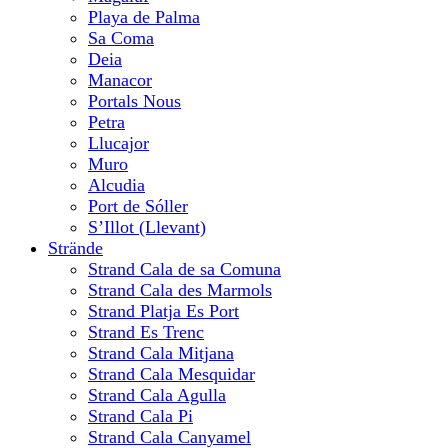
Playa de Palma
Sa Coma
Deia
Manacor
Portals Nous
Petra
Llucajor
Muro
Alcudia
Port de Sóller
S’Illot (Llevant)
Strände
Strand Cala de sa Comuna
Strand Cala des Marmols
Strand Platja Es Port
Strand Es Trenc
Strand Cala Mitjana
Strand Cala Mesquidar
Strand Cala Agulla
Strand Cala Pi
Strand Cala Canyamel