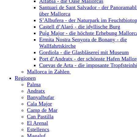
Alfabia - die Oase Mallorcas
Santuari de Sant Salvador - der Panoramabl
über Mallorca
S’Albufera - der Naturpark im Feuchtbioto
Castell d’Alaró - die idyllische Burg
Puíg Major - die höchste Erhebung Mallorc
Ermita Nostra Senyora de Bonany - die
Wallfahrtskirche
Gordiola - die Glasbläserei mit Museum
Port d’Andratx - der schönste Hafen Mallor
Cuevas de Arta - die imposante Tropfsteinh
Mallorca in Zahlen
Regionen
Palma
Andratx
Banyalbufar
Cala Major
Camp de Mar
Can Pastilla
El Arenal
Estellencs
Magaluf